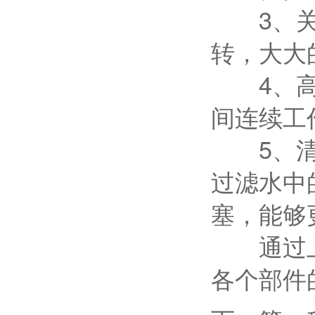
3、关枪
转，大大
4、高压
间连续工
5、清水
过滤水中
塞，能够
通过上面
各个部件