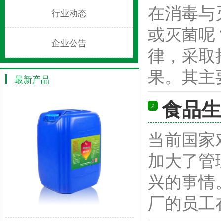
在消毒与
行业动态
或灭菌呢
企业公告
律，采取
果。其主要
最新产品
食品生
2
当前国家
加大了管
兴的事情
厂的员工在