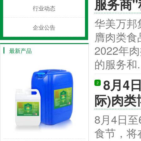
服务商"
行业动态
华美万邦
企业公告
膺肉类食品
2022
最新产品
的服务和...
8月4
2
际)肉类
8月4日
食节，将