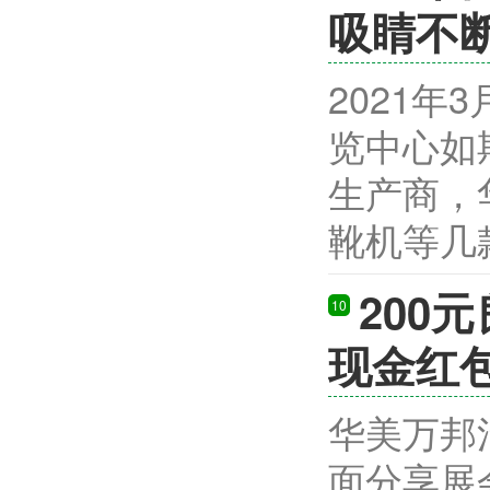
吸睛不
2021年
览中心如
生产商，
靴机等几款“
200
10
现金红
华美万邦
面分享展