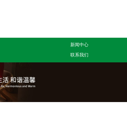
新闻中心
联系我们