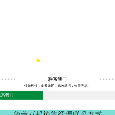
ABOUT US
联系我们
领先科技，食者无忧，高效清洁，饮者无虑！
联系我们