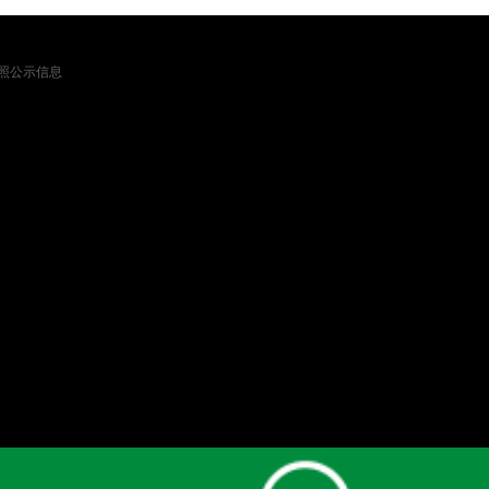
照公示信息